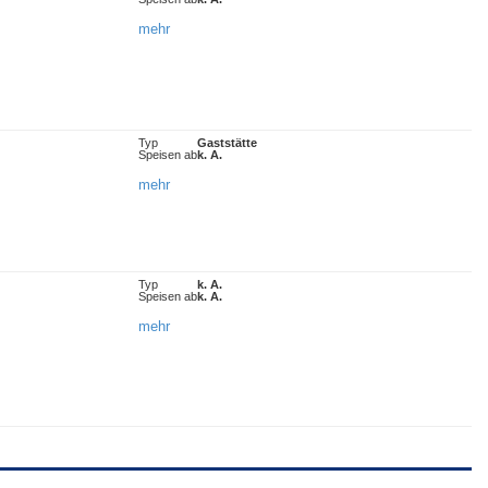
mehr
Typ
Gaststätte
Speisen ab
k. A.
mehr
Typ
k. A.
Speisen ab
k. A.
mehr