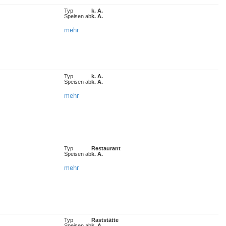
Typ
k. A.
Speisen ab
k. A.
mehr
Typ
k. A.
Speisen ab
k. A.
mehr
Typ
Restaurant
Speisen ab
k. A.
mehr
Typ
Raststätte
Speisen ab
k. A.