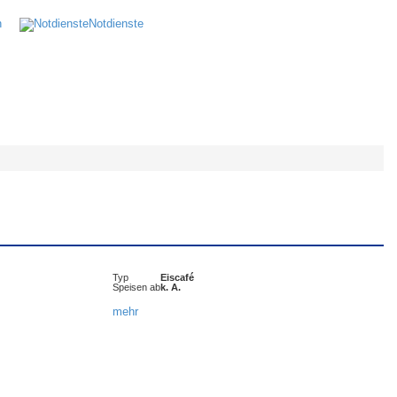
n
Notdienste
Typ
Eiscafé
Speisen ab
k. A.
mehr