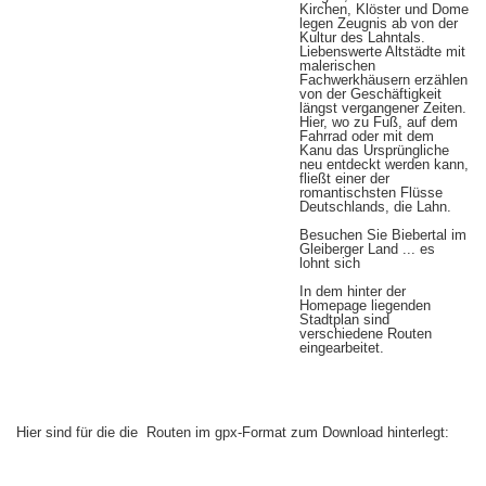
Kirchen, Klöster und Dome
legen Zeugnis ab von der
Kultur des Lahntals.
Liebenswerte Altstädte mit
malerischen
Fachwerkhäusern erzählen
von der Geschäftigkeit
längst vergangener Zeiten.
Hier, wo zu Fuß, auf dem
Fahrrad oder mit dem
Kanu das Ursprüngliche
neu entdeckt werden kann,
fließt einer der
romantischsten Flüsse
Deutschlands, die Lahn.
Besuchen Sie Biebertal im
Gleiberger Land ... es
lohnt sich
In dem hinter der
Homepage liegenden
Stadtplan sind
verschiedene Routen
eingearbeitet.
Hier sind für die die Routen im gpx-Format zum Download hinterlegt: