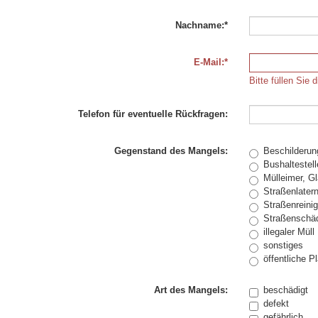
Nachname:*
E-Mail:*
Bitte füllen Sie 
Telefon für eventuelle Rückfragen:
Gegenstand des Mangels:
Beschilderun
Bushaltestel
Mülleimer, Gl
Straßenlater
Straßenreini
Straßenschä
illegaler Müll
sonstiges
öffentliche P
Art des Mangels:
beschädigt
defekt
gefährlich