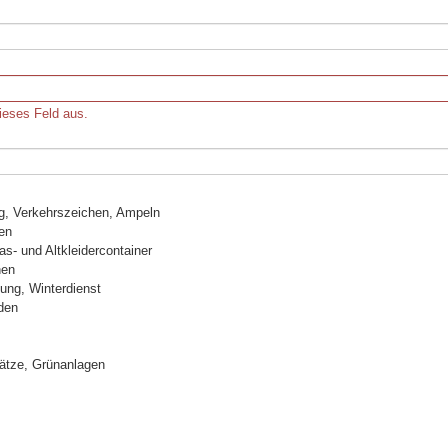
dieses Feld aus.
g, Verkehrszeichen, Ampeln
len
as- und Altkleidercontainer
nen
gung, Winterdienst
den
lätze, Grünanlagen